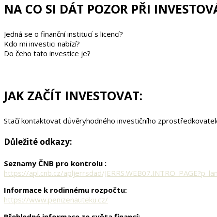
NA CO SI DÁT POZOR PŘI INVESTOV
Jedná se o finanční institucí s licencí?
Kdo mi investici nabízí?
Do čeho tato investice je?
JAK ZAČÍT INVESTOVAT:
Stačí kontaktovat důvěryhodného investičního zprostředkovatele
Důležité odkazy:
Seznamy ČNB pro kontrolu :
https://apl.cnb.cz/apljerrsdad/JERRS.WEB07.INTRO_PAGE?p_la
Informace k rodinnému rozpočtu:
https://www.penizenauteku.cz/
Přehledné informace ze světa financí: