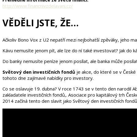
http://www.financnivzdelavani.cz/
VĚDĚLI JSTE, ŽE…
Ačkoliv Bono Vox z U2 nepatří mezi nejbohatší zpěváky, jeho maj
Kávu nemusíte jenom pít, ale lze do ní také investovat? Jak do káv
Do banky nemusíte peníze jenom posílat, ale banka může posílat
Světový den investičních fondů
je akce, do které se v České r
tohoto dne zajímavé nabídky pro investory.
Co se oslavuje 19. dubna? V roce 1743 se v tento den narodil Ab
zakladatele investičních fondů,. Asociace pro kapitálový trh Če
2014 začíná tento den slavit jako Světový den investičních fondů