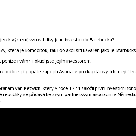
etek výrazně vzrostl díky jeho investici do Facebooku?
y, která je komoditou, tak i do akcií sítí kaváren jako je Starbuck
 peníze i vám? Pokud jste jejím investorem.
epublice již popáte zapojila Asociace pro kapitálový trh a její člen
raham van Ketwich, který v roce 1774 založil první investiční fo
ské republiky se přidává ke svým partnerským asociacím v Německu
.